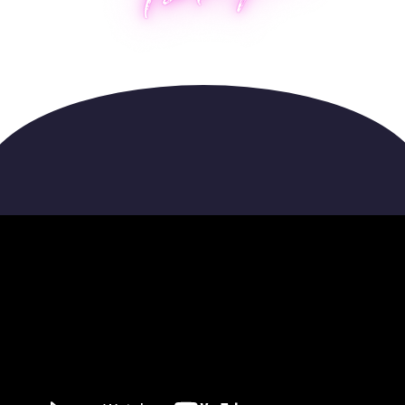
Напоминаю, что сегодня
последний
день
, когда ты можешь приобрести мой
курс по самым низким ценам.
«Построй
свое тело с любовью»
- курс, в
который я вложила себя, все свои
знания и любовь к свои подписчикам.