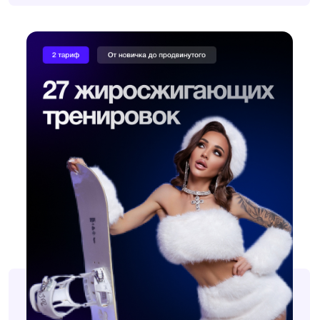
2 ТАРИФ — 27 ЖИРОСЖИГАЮЩИХ
ТРЕНИРОВОК ОТ НАЧАЛЬНОГО
ДО ПРОДВИНУТОГО
— 27 жиросжигающих тренировок — от новичка
до продвинутого
— Слив отёка и минус 1−2 кг — уже на первой
неделе
1 месяц доступа
1990₽
вместо
3990₽
КУПИТЬ ТАРИФ