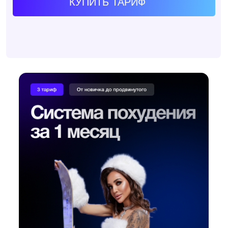
— 27 жиросжигающих тренировок от новичка
до профи
— лекции от экспертов из авторской системы
похудения:
• сексолог
• эндокринолог
• психолог
• и другие
1 месяц доступа
3990₽
вместо
8990₽
КУПИТЬ ТАРИФ