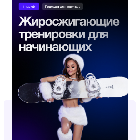
1 ТАРИФ - ЖИРОСЖИГАЮЩИЕ
ТРЕНИРОВКИ ДЛЯ НАЧИНАЮЩИХ
— 9 жиросжигающих тренировок начального
уровня в формате «повторяй за мной»
— подходят для новичков
1 месяц доступа
990₽
вместо
1990₽
КУПИТЬ ТАРИФ