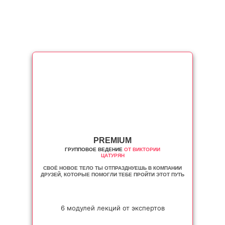
ИП
Мацьолек Рита Арменовна
ОГРНИП
320010500007966
ИНН
272211751000
ДОКУМЕНТЫ
Политика конфиденциальности
Договор оферта
© 2024 — Все права защищены
Разработка сайта
PREMIUM
ГРУППОВОЕ ВЕДЕНИЕ
ОТ ВИКТОРИИ
ЦАТУРЯН
СВОЁ НОВОЕ ТЕЛО ТЫ ОТПРАЗДНУЕШЬ В КОМПАНИИ
ДРУЗЕЙ, КОТОРЫЕ ПОМОГЛИ ТЕБЕ ПРОЙТИ ЭТОТ ПУТЬ
6 модулей лекций от экспертов