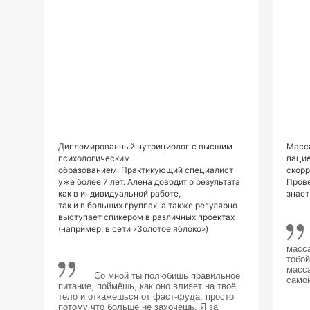
Дипломированный нутрициолог с высшим
Масса
психологическим
пацие
образованием. Практикующий специалист
скорр
уже более 7 лет. Алена доводит о результата
Прове
как в индивидуальной работе,
знает
так и в больших группах, а также регулярно
выступает спикером в различных проектах
(например, в сети «Золотое яблоко»)
........
масса
тобой
масс
.............
Со мной ты полюбишь правильное
само
питание, поймёшь, как оно влияет на твоё
тело и откажешься от фаст-фуда, просто
потому что больше не захочешь. Я за